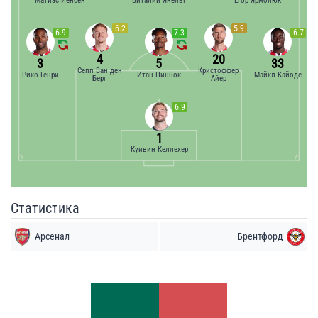
Матиас Йенсен
Виталий Янельт
Егор Ярмолюк
6.2
5.9
6.9
7.3
6.7
4
20
3
5
33
Сепп Ван ден
Кристоффер
Рико Генри
Итан Пиннок
Майкл Кайоде
Берг
Айер
6.9
1
Куивин Келлехер
Статистика
Арсенал
Брентфорд
Удары
Удары
4
5