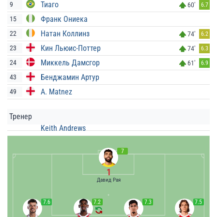
Тиаго
9
60'
6.7
Франк Ониека
15
Натан Коллинз
22
74'
6.2
Кин Льюис-Поттер
23
74'
6.3
Миккель Дамсгор
24
61'
6.9
Бенджамин Артур
43
A. Matnez
49
Тренер
Keith Andrews
7
1
Давид Рая
7.6
7.2
7.3
7.5