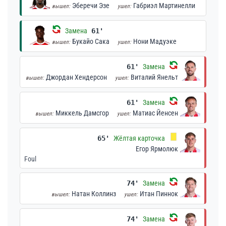
Эберечи Эзе
Габриэл Мартинелли
вышел:
ушел:
Замена
61'
Букайо Сака
Нони Мадуэке
вышел:
ушел:
61'
Замена
Джордан Хендерсон
Виталий Янельт
вышел:
ушел:
61'
Замена
Миккель Дамсгор
Матиас Йенсен
вышел:
ушел:
65'
Жёлтая карточка
Егор Ярмолюк
Foul
74'
Замена
Натан Коллинз
Итан Пиннок
вышел:
ушел:
74'
Замена