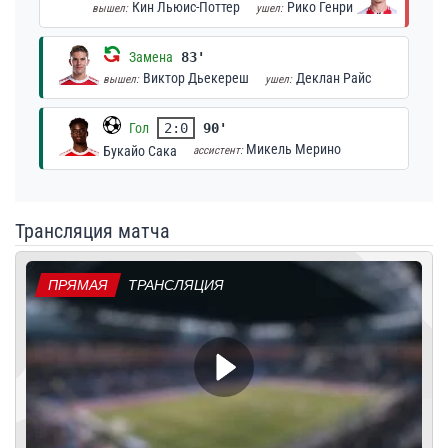
Кин Льюис-Поттер
Рико Генри
вышел:
ушел:
Замена
83'
Виктор Дьекереш
Деклан Райс
вышел:
ушел:
Гол
2:0
90'
Микель Мерино
Букайо Сака
ассистент:
Трансляция матча
ПРЯМАЯ
ТРАНСЛЯЦИЯ