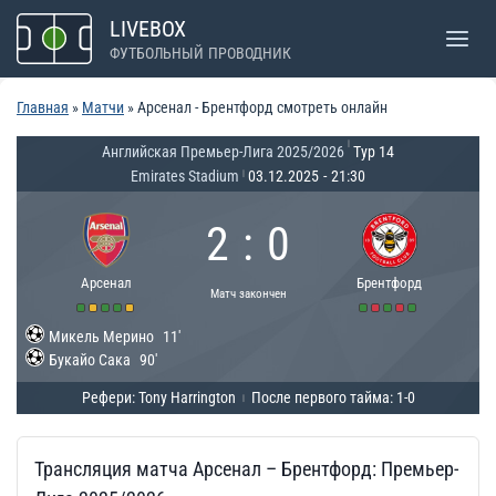
Перейти
LIVEBOX
к
ФУТБОЛЬНЫЙ ПРОВОДНИК
содержимому
Главная
»
Матчи
»
Арсенал - Брентфорд смотреть онлайн
|
Английская Премьер-Лига 2025/2026
Тур 14
Emirates Stadium
03.12.2025
-
21:30
|
2
:
0
Арсенал
Брентфорд
Матч закончен
Микель Мерино
11'
Букайо Сака
90'
Рефери: Tony Harrington
После первого тайма: 1-0
|
Трансляция матча Арсенал – Брентфорд: Премьер-