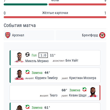
7
Фолы
9
0
Жёлтые карточки
1
События матча
Арсенал
Брентфорд
Гол
1:0
11'
Бен Уайт
Микель Мерино
ассистент:
Замена
44'
Юрриен Тимбер
Кристиан Москера
вышел:
ушел:
60'
Замена
Тиаго
Кевин Шаде
вышел:
ушел:
Замена
61'