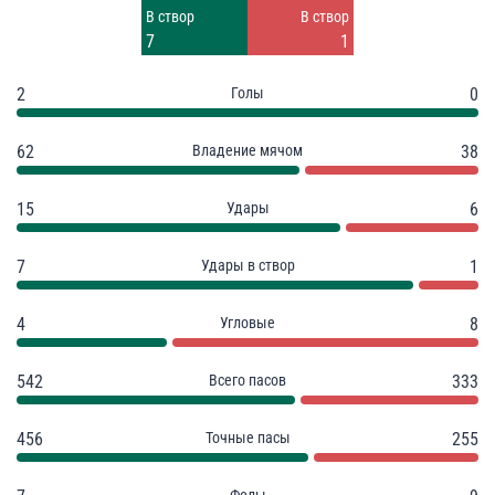
Заблок.
Заблок.
В створ
В створ
4
3
7
1
2
Голы
0
62
Владение мячом
38
15
Удары
6
7
Удары в створ
1
4
Угловые
8
542
Всего пасов
333
456
Точные пасы
255