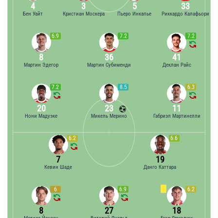
4
3
5
33
Бен Уайт
Кристиан Москера
Пьеро Инкапье
Риккардо Калафьори
6.9
7.2
7.2
8
36
41
Мартин Эдегор
Мартин Субименди
Деклан Райс
7.2
8.5
6.3
20
23
11
Нони Мадуэке
Микель Мерино
Габриэл Мартинелли
6.2
6.6
7
19
Кевин Шаде
Данго Каттара
6
6.9
6.2
8
27
18