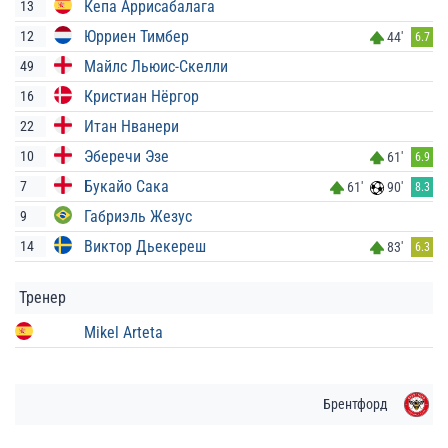
Кепа Аррисабалага
13
Юрриен Тимбер
12
44'
6.7
Майлс Льюис-Скелли
49
Кристиан Нёргор
16
Итан Нванери
22
Эберечи Эзе
10
61'
6.9
Букайо Сака
7
61'
90'
8.3
Габриэль Жезус
9
Виктор Дьекереш
14
83'
6.3
Тренер
Mikel Arteta
Брентфорд