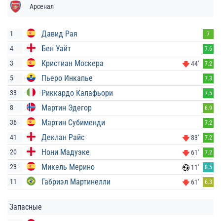
Арсенал
Давид Рая
1
7
Бен Уайт
4
7.6
Кристиан Москера
3
44'
7.2
Пьеро Инкапье
5
7.3
Риккардо Калафьори
33
7.5
Мартин Эдегор
8
6.9
Мартин Субименди
36
7.2
Деклан Райс
41
83'
7.2
Нони Мадуэке
20
61'
7.2
Микель Мерино
23
11'
8.5
Габриэл Мартинелли
11
61'
6.3
Запасные