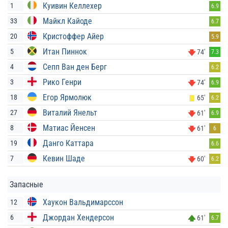
Куивин Келлехер
1
6.9
Майкл Кайоде
33
6.7
Кристоффер Айер
20
5.9
Итан Пиннок
5
74'
7.3
Сепп Ван ден Берг
4
6.2
Рико Генри
3
74'
6.9
Егор Ярмолюк
18
65'
6.2
Виталий Янельт
27
61'
6.9
Матиас Йенсен
8
61'
6
Данго Каттара
19
6.6
Кевин Шаде
7
60'
6.2
Запасные
Хаукон Вальдимарссон
12
Джордан Хендерсон
6
61'
6.7