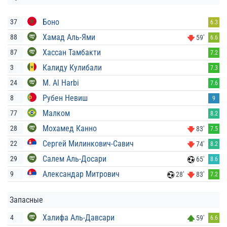
Боно
37
6.3
Хамад Аль-Ями
88
59'
6.6
Хассан Тамбакти
87
7.2
Калиду Кулибали
3
7.3
M. Al Harbi
24
7.6
Рубен Невиш
8
9
Малком
77
8.2
Мохамед Канно
28
83'
7.5
Сергей Милинкович-Савич
22
74'
8.2
Салем Аль-Досари
29
65'
8.6
Александар Митрович
9
28'
83'
7.2
Запасные
Халифа Аль-Давсари
4
59'
6.6