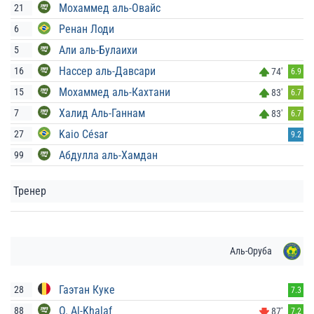
Мохаммед аль-Овайс
21
Ренан Лоди
6
Али аль-Булаихи
5
Нассер аль-Давсари
16
74'
6.9
Мохаммед аль-Кахтани
15
83'
6.7
Халид Аль-Ганнам
7
83'
6.7
Kaio César
27
9.2
Абдулла аль-Хамдан
99
Тренер
Аль-Оруба
Гаэтан Куке
28
7.3
O. Al-Khalaf
88
87'
7.2