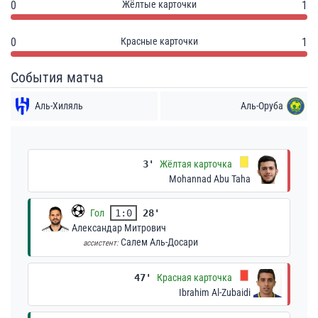
0
Жёлтые карточки
1
0
Красные карточки
1
События матча
Аль-Хиляль
Аль-Оруба
3'
Жёлтая карточка
Mohannad Abu Taha
Гол
1:0
28'
Александар Митрович
Салем Аль-Досари
ассистент:
47'
Красная карточка
Ibrahim Al-Zubaidi