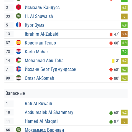
Исмаэль Кандусс
3
6.3
H. Al Shuwaish
33
6
Курт Зума
5
6.9
Ibrahim Al-Zubaidi
13
47'
5.6
Кристиан Тельо
37
68'
6.9
Karlo Muhar
73
7.2
Mohannad Abu Taha
14
3'
6.2
Йоханн Берг Гудмундссон
7
68'
6.7
Omar Al-Somah
99
80'
6.3
Запасные
Rafi Al Ruwaili
1
Abdulmalek Al Shammary
18
68'
6.2
Hamed Al Maqati
11
87'
6
Мохаммед Барнави
66