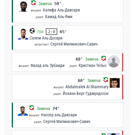
Замена
59'
Халифа Аль-Давсари
вышел:
Хамад Аль-Ями
ушел:
Гол
2:0
65'
Салем Аль-Досари
Сергей Милинкович-Савич
ассистент:
68'
Замена
Фахад аль Зубаиди
Кристиан Тельо
вышел:
ушел:
68'
Замена
Abdulmalek Al Shammary
вышел:
Йоханн Берг Гудмундссон
ушел:
Замена
74'
Нассер аль-Давсари
вышел:
Сергей Милинкович-Савич
ушел: