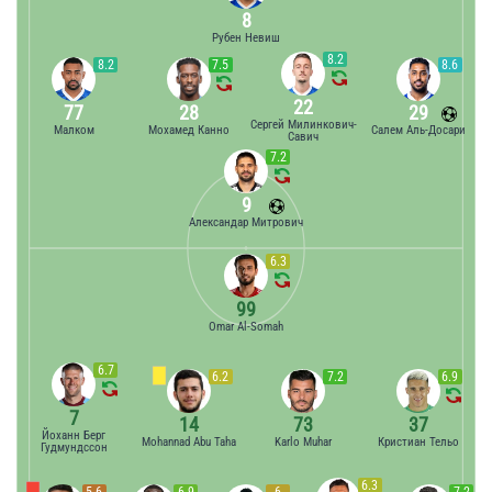
8
Рубен Невиш
8.2
8.2
7.5
8.6
22
77
28
29
Сергей Милинкович-
Малком
Мохамед Канно
Салем Аль-Досари
Савич
7.2
9
Александар Митрович
6.3
99
Omar Al-Somah
6.7
6.2
7.2
6.9
7
14
73
37
Йоханн Берг
Mohannad Abu Taha
Karlo Muhar
Кристиан Тельо
Гудмундссон
6.3
5.6
6.9
6
7.2