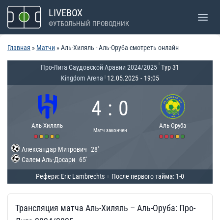
Перейти
LIVEBOX
к
ФУТБОЛЬНЫЙ ПРОВОДНИК
содержимому
Главная
»
Матчи
»
Аль-Хиляль - Аль-Оруба смотреть онлайн
|
Про-Лига Саудовской Аравии 2024/2025
Тур 31
Kingdom Arena
12.05.2025
-
19:05
|
4
:
0
Аль-Хиляль
Аль-Оруба
Матч закончен
Александар Митрович
28'
Салем Аль-Досари
65'
Рефери: Eric Lambrechts
После первого тайма: 1-0
|
Трансляция матча Аль-Хиляль – Аль-Оруба: Про-