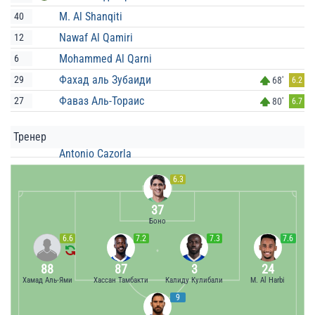
M. Al Shanqiti
40
Nawaf Al Qamiri
12
Mohammed Al Qarni
6
Фахад аль Зубаиди
29
68'
6.2
Фаваз Аль-Тораис
27
80'
6.7
Тренер
Antonio Cazorla
6.3
37
Боно
6.6
7.2
7.3
7.6
88
87
3
24
Хамад Аль-Ями
Хассан Тамбакти
Калиду Кулибали
M. Al Harbi
9