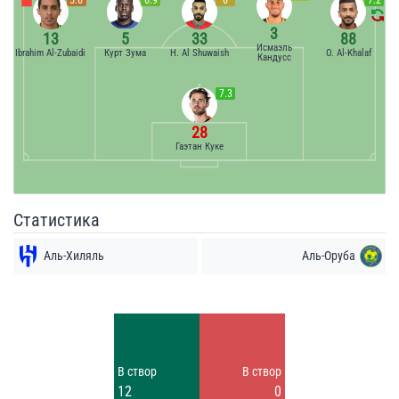
3
13
5
33
88
Исмаэль
Ibrahim Al-Zubaidi
Курт Зума
H. Al Shuwaish
O. Al-Khalaf
Кандусс
7.3
28
Гаэтан Куке
Статистика
Аль-Хиляль
Аль-Оруба
Удары
Удары
2
6
Заблок.
Заблок.
В створ
В створ
7
2
12
0