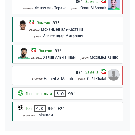
80'
Замена
Фаваз Аль-Тораис
Omar Al-Somah
вышел:
ушел:
Замена
83'
Мохаммед аль-Кахтани
вышел:
Александар Митрович
ушел:
Замена
83'
Халид Аль-Ганнам
Мохамед Канно
вышел:
ушел:
87'
Замена
Hamed Al Maqati
O. Al-Khalaf
вышел:
ушел:
Гол с пенальти
3:0
90'
Гол
4:0
90' +2'
Малком
ассистент: