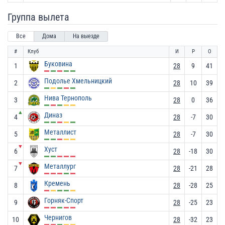
Группа вылета
Все
Дома
На выезде
#
Клуб
И
Р
О
Буковина
1
28
9
41
Подолье Хмельницкий
2
28
10
39
Нива Тернополь
3
28
0
36
▲
Диназ
4
28
-7
30
Металлист
5
28
-7
30
▼
Хуст
6
28
-18
30
▼
Металлург
7
28
-21
28
Кремень
8
28
-28
25
Горняк-Спорт
9
28
-25
23
Чернигов
10
28
-32
23