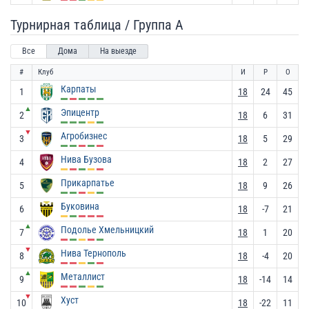
Турнирная таблица / Группа А
Все
Дома
На выезде
#
Клуб
И
Р
О
Карпаты
1
18
24
45
▲
Эпицентр
2
18
6
31
▼
Агробизнес
3
18
5
29
Нива Бузова
4
18
2
27
Прикарпатье
5
18
9
26
Буковина
6
18
-7
21
▲
Подолье Хмельницкий
7
18
1
20
▼
Нива Тернополь
8
18
-4
20
▲
Металлист
9
18
-14
14
▼
Хуст
10
18
-22
11