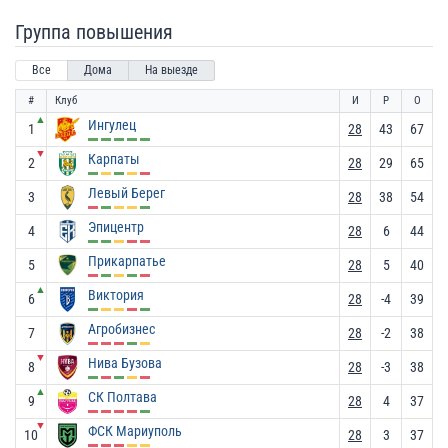
Группа повышения
Все
Дома
На выезде
#
Клуб
И
Р
О
▲
Ингулец
1
28
43
67
▼
Карпаты
2
28
29
65
Левый Берег
3
28
38
54
Эпицентр
4
28
6
44
Прикарпатье
5
28
5
40
▲
Виктория
6
28
-4
39
Агробизнес
7
28
-2
38
▼
Нива Бузова
8
28
-3
38
▲
СК Полтава
9
28
4
37
▼
ФСК Мариуполь
10
28
3
37