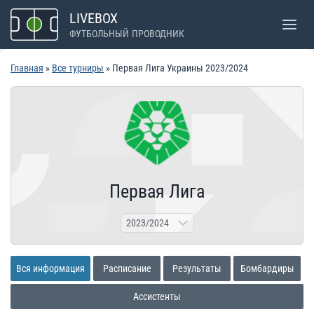
Перейти
LIVEBOX
к
ФУТБОЛЬНЫЙ ПРОВОДНИК
содержимому
Главная
»
Все турниры
» Первая Лига Украины 2023/2024
Первая Лига
Вся информация
Расписание
Результаты
Бомбардиры
Ассистенты