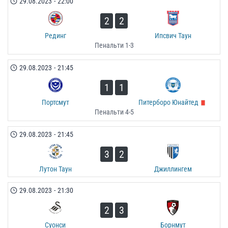
29.08.2023
-
22:00
2
2
Рединг
Ипсвич Таун
Пенальти 1-3
29.08.2023
-
21:45
1
1
Портсмут
Питерборо Юнайтед
Пенальти 4-5
29.08.2023
-
21:45
3
2
Лутон Таун
Джиллингем
29.08.2023
-
21:30
2
3
Суонси
Борнмут