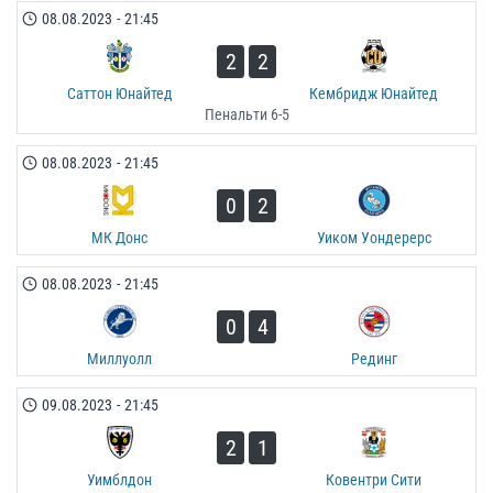
08.08.2023
-
21:45
2
2
Саттон Юнайтед
Кембридж Юнайтед
Пенальти 6-5
08.08.2023
-
21:45
0
2
МК Донс
Уиком Уондерерс
08.08.2023
-
21:45
0
4
Миллуолл
Рединг
09.08.2023
-
21:45
2
1
Уимблдон
Ковентри Сити