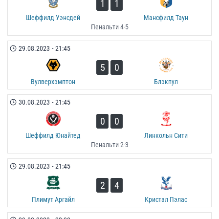
1
1
Шеффилд Уэнсдей
Мансфилд Таун
Пенальти 4-5
29.08.2023
-
21:45
5
0
Вулверхэмптон
Блэкпул
30.08.2023
-
21:45
0
0
Шеффилд Юнайтед
Линкольн Сити
Пенальти 2-3
29.08.2023
-
21:45
2
4
Плимут Аргайл
Кристал Пэлас