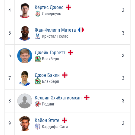
Кёртис Джонс
4
3
Ливерпуль
Жан-Филипп Матета
5
3
Кристал Пэлас
Джейк Гарретт
6
3
Блэкберн
Джон Бакли
7
3
Блэкберн
Келвин Эхибхатиомхан
8
3
Рединг
Кайон Этете
9
3
Кардифф Сити