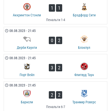
1
1
Аккрингтон Стэнли
Брэдфорд Сити
Пенальти 1-4
08.08.2023
-
21:45
0
2
Дерби Каунти
Блэкпул
08.08.2023
-
21:45
3
2
Порт Вейл
Флитвуд Таун
08.08.2023
-
21:45
2
2
Барнсли
Транмир Роверс
Пенальти 6-7