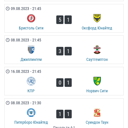
09.08.2023
-
21:45
5
1
Бристоль Сити
Оксфорд Юнайтед
08.08.2023
-
21:45
3
1
Джиллингем
Саутгемптон
16.08.2023
-
21:45
0
1
КПР
Норвич Сити
08.08.2023
-
21:30
1
1
Питерборо Юнайтед
Суиндон Таун
Пенальти 4-1