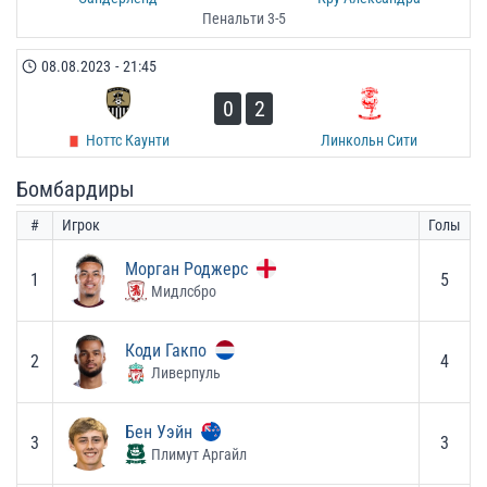
Пенальти 3-5
08.08.2023
-
21:45
0
2
Ноттс Каунти
Линкольн Сити
Бомбардиры
#
Игрок
Голы
Морган Роджерс
1
5
Мидлсбро
Коди Гакпо
2
4
Ливерпуль
Бен Уэйн
3
3
Плимут Аргайл