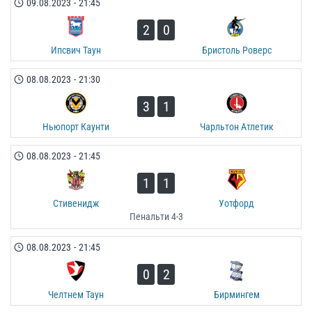
09.08.2023
-
21:45
2
0
Ипсвич Таун
Бристоль Роверс
08.08.2023
-
21:30
3
1
Ньюпорт Каунти
Чарльтон Атлетик
08.08.2023
-
21:45
1
1
Стивенидж
Уотфорд
Пенальти 4-3
08.08.2023
-
21:45
0
2
Челтнем Таун
Бирмингем