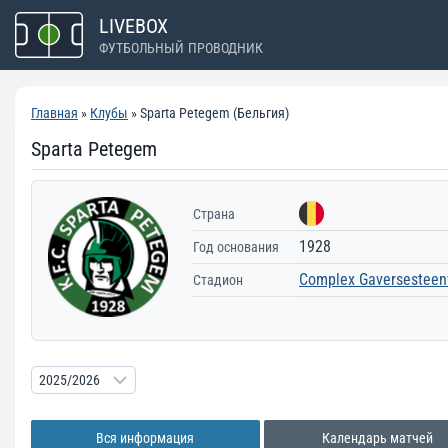
Перейти
LIVEBOX
к
ФУТБОЛЬНЫЙ ПРОВОДНИК
содержимому
Главная
»
Клубы
» Sparta Petegem (Бельгия)
Sparta Petegem
Страна
1928
Год основания
Complex Gaversestee
Стадион
Вся информация
Календарь матчей