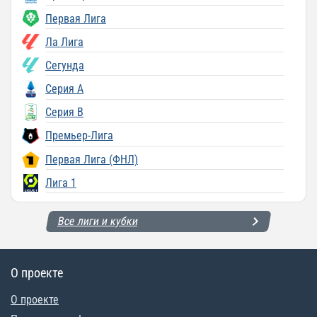
Первая Лига
Ла Лига
Сегунда
Серия A
Серия B
Премьер-Лига
Первая Лига (ФНЛ)
Лига 1
Все лиги и кубки
О проекте
О проекте