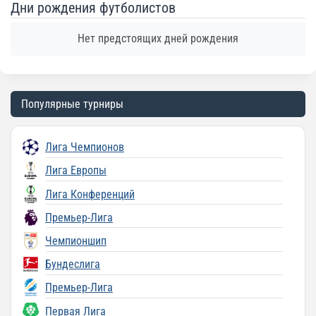
Дни рождения футболистов
Нет предстоящих дней рождения
Популярные турниры
Лига Чемпионов
Лига Европы
Лига Конференций
Премьер-Лига
Чемпионшип
Бундеслига
Премьер-Лига
Первая Лига