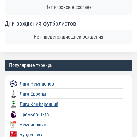
Нет игроков в составе
Дни рождения футболистов
Нет предстоящих дней рождения
Популярные турниры
Лига Чемпионов
Лига Европы
Лига Конференций
Премьер-Лига
Чемпионшип
Бундеслига