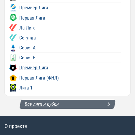
Премьер-Лига
Первая Лига
Ла Лига
Сегунда
Серия A
Серия B
Премьер-Лига
Первая Лига (ФНЛ)
Лига 1
Все лиги и кубки
О проекте