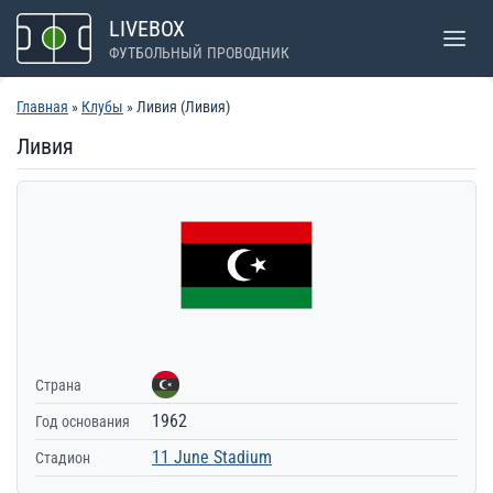
Перейти
LIVEBOX
к
ФУТБОЛЬНЫЙ ПРОВОДНИК
содержимому
Главная
»
Клубы
» Ливия (Ливия)
Ливия
Страна
1962
Год основания
11 June Stadium
Стадион