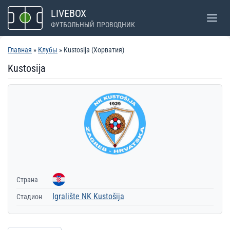
Перейти
LIVEBOX
к
ФУТБОЛЬНЫЙ ПРОВОДНИК
содержимому
Главная
»
Клубы
» Kustosija (Хорватия)
Kustosija
Страна
Igralište NK Kustošija
Стадион