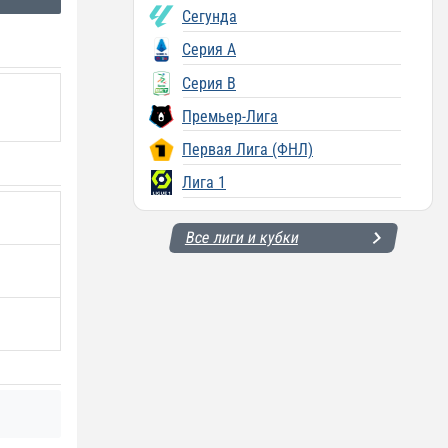
Сегунда
Серия A
Серия B
Премьер-Лига
Первая Лига (ФНЛ)
Лига 1
Все лиги и кубки