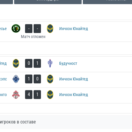
-
-
есье
Инчхон Юнайтед
Матч отложен
0
1
йтед
Будучност
1
0
кэпс
Инчхон Юнайтед
4
1
онто
Инчхон Юнайтед
игроков в составе