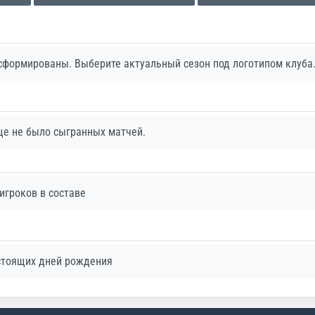
 сформированы. Выберите актуальный сезон под логотипом клуба
ще не было сыгранных матчей.
игроков в составе
стоящих дней рождения