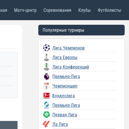
вная
Матч-центр
Соревнования
Клубы
Футболисты
Популярные турниры
Лига Чемпионов
Лига Европы
Лига Конференций
Премьер-Лига
Чемпионшип
Бундеслига
Премьер-Лига
Первая Лига
Ла Лига