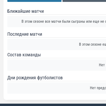
Ближайшие матчи
В этом сезоне все матчи были сыграны или еще не
Последние матчи
В этом сезоне е
Состав команды
Нет 
Дни рождения футболистов
Нет пред