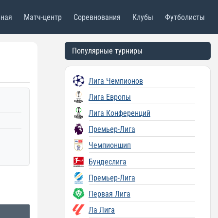
вная
Матч-центр
Соревнования
Клубы
Футболисты
Популярные турниры
Лига Чемпионов
Лига Европы
Лига Конференций
Премьер-Лига
Чемпионшип
Бундеслига
Премьер-Лига
Первая Лига
Ла Лига