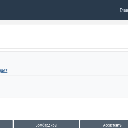
Гла
guez
Бомбардиры
Ассистенты