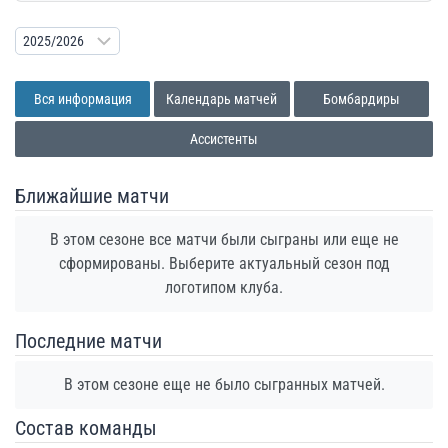
Вся информация
Календарь матчей
Бомбардиры
Ассистенты
Ближайшие матчи
В этом сезоне все матчи были сыграны или еще не
сформированы. Выберите актуальный сезон под
логотипом клуба.
Последние матчи
В этом сезоне еще не было сыгранных матчей.
Состав команды