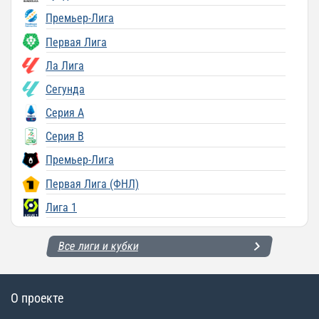
Премьер-Лига
Первая Лига
Ла Лига
Сегунда
Серия A
Серия B
Премьер-Лига
Первая Лига (ФНЛ)
Лига 1
Все лиги и кубки
О проекте