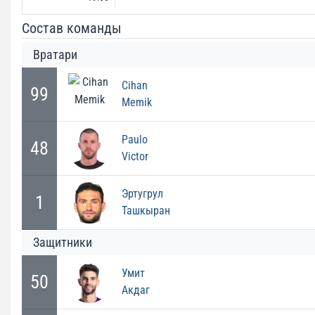
Состав команды
Вратари
Cihan
99
Memik
Paulo
48
Victor
Эртугрул
1
Ташкыран
Защитники
Умит
50
Акдаг