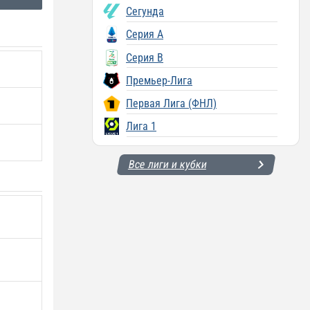
Сегунда
Серия A
Серия B
Премьер-Лига
Первая Лига (ФНЛ)
Лига 1
Все лиги и кубки