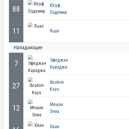
Юсуф
88
Оздемир
11
Ruan
Нападающие
Эфеджан
7
Караджа
İbrahim
27
Kaya
Мешак
12
Элиа
Хван