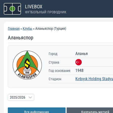
Перейти
LIVEBOX
к
ФУТБОЛЬНЫЙ ПРОВОДНИК
содержимому
Главная
»
Клубы
» Аланьяспор (Турция)
Аланьяспор
Аланья
Город
Страна
1948
Год основания
Kırbıyık Holding Stad
Стадион
Вся информация
Календарь матчей