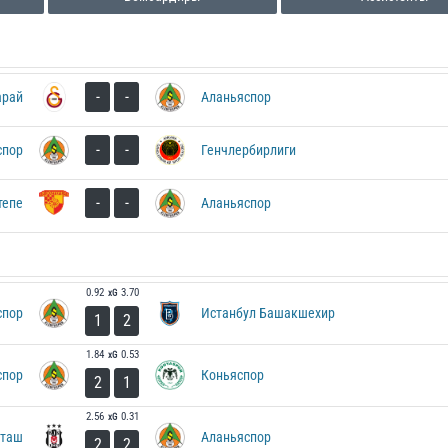
-
-
арай
Аланьяспор
-
-
спор
Генчлербирлиги
-
-
тепе
Аланьяспор
0.92
3.70
xG
спор
Истанбул Башакшехир
1
2
1.84
0.53
xG
спор
Коньяспор
2
1
2.56
0.31
xG
таш
Аланьяспор
2
2