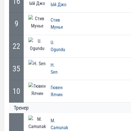
16
Ый Джо
Стив
9
Мунье
U.
22
Ogundu
H.
35
Sen
Гювен
10
Ялчин
Тренер
M.
Camunak