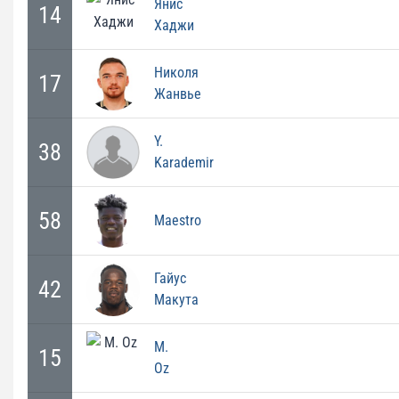
Янис
14
Хаджи
Николя
17
Жанвье
Y.
38
Karademir
58
Maestro
Гайус
42
Макута
M.
15
Oz