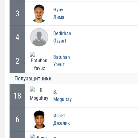
Нуну
3
Лима
Bedirhan
4
Özyurt
Batuhan
2
Yavuz
Полузащитники
B.
18
Mogultay
Иззет
6
Джелик