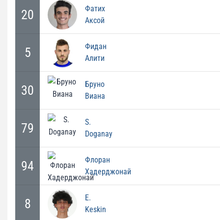
Фатих
20
Аксой
Фидан
5
Алити
Бруно
30
Виана
S.
79
Doganay
Флоран
94
Хадерджонай
E.
8
Keskin