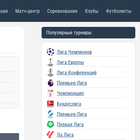
вная
Матч-центр
Соревнования
Клубы
Футболисты
Популярные турниры
Лига Чемпионов
Лига Европы
Лига Конференций
Премьер-Лига
Чемпионшип
Бундеслига
Премьер-Лига
Первая Лига
Ла Лига